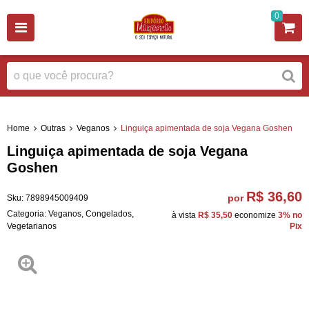
0
Home
Outras
Veganos
Linguiça apimentada de soja Vegana Goshen
Linguiça apimentada de soja Vegana
Goshen
R$ 36,60
por
Sku:
7898945009409
Categoria:
Veganos
,
Congelados
,
à vista
R$ 35,50
economize
3%
no
Vegetarianos
Pix