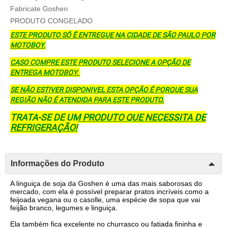
Fabricate Goshen
PRODUTO CONGELADO
ESTE PRODUTO SÓ É ENTREGUE NA CIDADE DE SÃO PAULO POR
MOTOBOY.
CASO COMPRE ESTE PRODUTO SELECIONE A OPÇÃO DE
ENTREGA MOTOBOY.
SE NÃO ESTIVER DISPONIVEL ESTA OPÇÃO É PORQUE SUA
REGIÃO NÃO É ATENDIDA PARA ESTE PRODUTO.
TRATA-SE DE UM PRODUTO QUE NECESSITA DE
REFRIGERAÇÃO!
Informações do Produto
A linguiça de soja da Goshen é uma das mais saborosas do
mercado, com ela é possível preparar pratos incríveis como a
feijoada vegana ou o casolle, uma espécie de sopa que vai
feijão branco, legumes e linguiça.
Ela também fica excelente no churrasco ou fatiada fininha e