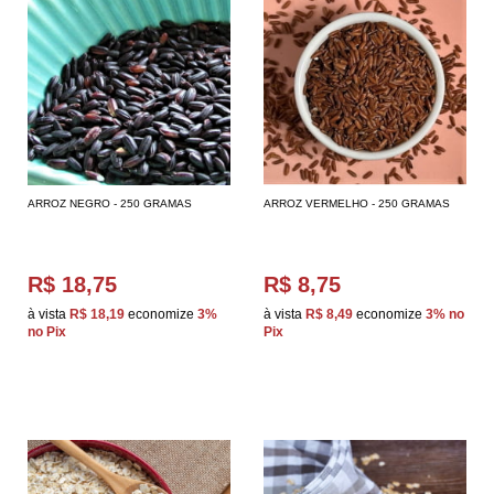
ARROZ NEGRO - 250 GRAMAS
ARROZ VERMELHO - 250 GRAMAS
R$ 18,75
R$ 8,75
à vista
R$ 18,19
economize
3%
à vista
R$ 8,49
economize
3%
no
no Pix
Pix