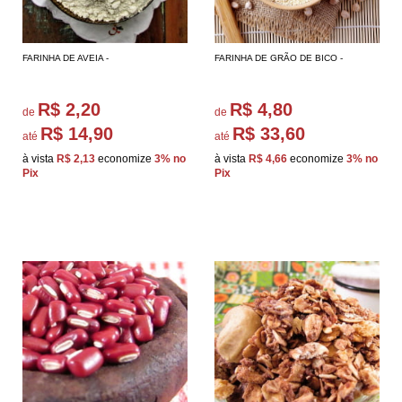
FARINHA DE AVEIA -
FARINHA DE GRÃO DE BICO -
R$ 2,20
R$ 4,80
de
de
R$ 14,90
R$ 33,60
até
até
à vista
R$ 2,13
economize
3%
no
à vista
R$ 4,66
economize
3%
no
Pix
Pix