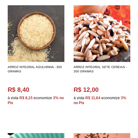
ARROZ INTEGRAL AGULHINHA - 300
ARROZ INTEGRAL SETE CEREIAS -
GRAMAS
300 GRAMAS
R$ 8,40
R$ 12,00
à vista
R$ 8,15
economize
3%
no
à vista
R$ 11,64
economize
3%
Pix
no Pix