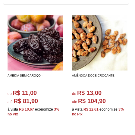
AMEIXA SEM CAROÇO -
AMÊNDOA DOCE CROCANTE
R$ 11,00
R$ 13,00
de
de
R$ 81,90
R$ 104,90
até
até
à vista
R$ 10,67
economize
3%
à vista
R$ 12,61
economize
3%
no Pix
no Pix