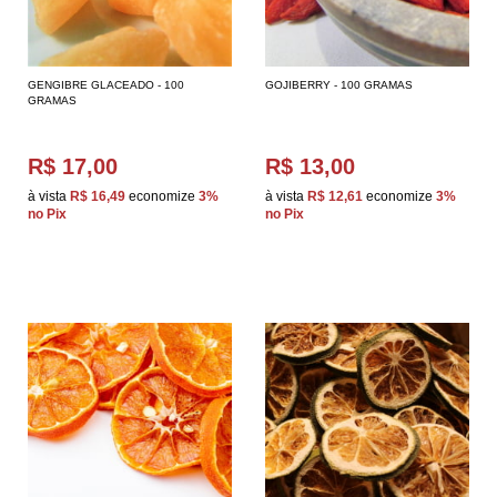
GENGIBRE GLACEADO - 100
GOJIBERRY - 100 GRAMAS
GRAMAS
R$ 17,00
R$ 13,00
à vista
R$ 16,49
economize
3%
à vista
R$ 12,61
economize
3%
no Pix
no Pix