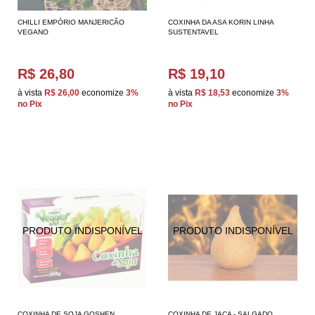
CHILLI EMPÓRIO MANJERICÃO
COXINHA DA ASA KORIN LINHA
VEGANO
SUSTENTAVEL
R$ 26,80
R$ 19,10
à vista
R$ 26,00
economize
3%
à vista
R$ 18,53
economize
3%
no Pix
no Pix
COXINHA DE SOJA GOSHEN
COXINHA DE JACA - SALGADO