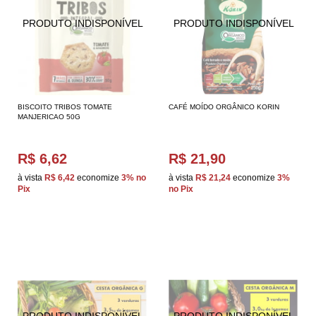
BISCOITO TRIBOS TOMATE
CAFÉ MOÍDO ORGÂNICO KORIN
MANJERICAO 50G
R$ 6,62
R$ 21,90
à vista
R$ 6,42
economize
3%
no
à vista
R$ 21,24
economize
3%
Pix
no Pix