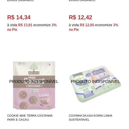
ERVAS ORGÂNICO
ERVAS ORGÂNICO
R$ 14,34
R$ 12,42
à vista
R$ 13,91
economize
3%
à vista
R$ 12,05
economize
3%
no Pix
no Pix
COOKIE MAE TERRA CASTANHA
COXINHA DA ASA KORIN LINHA
PARÁ E CACAU
SUSTENTAVEL