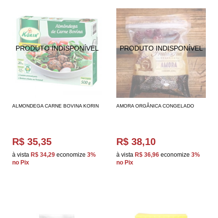
ALMONDEGA CARNE BOVINA KORIN
AMORA ORGÂNICA CONGELADO
R$ 35,35
R$ 38,10
à vista
R$ 34,29
economize
3%
à vista
R$ 36,96
economize
3%
no Pix
no Pix