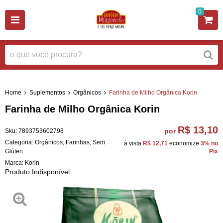
0
Home
Suplementos
Orgânicos
Farinha de Milho Orgânica Korin
Farinha de Milho Orgânica Korin
R$ 13,10
por
Sku:
7893753602798
Categoria:
Orgânicos
,
Farinhas
,
Sem
à vista
R$ 12,71
economize
3%
no
Glúten
Pix
Marca:
Korin
Produto Indisponível