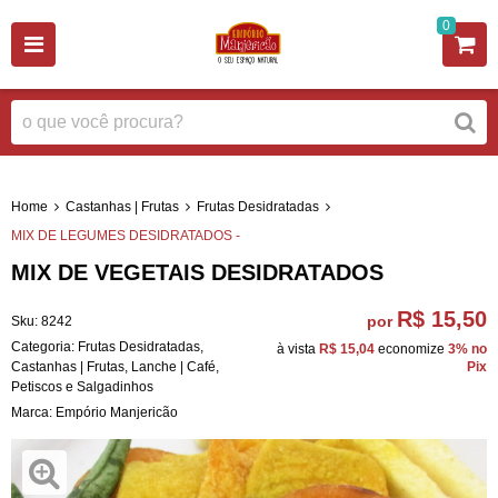
0
Home
Castanhas | Frutas
Frutas Desidratadas
MIX DE LEGUMES DESIDRATADOS -
MIX DE VEGETAIS DESIDRATADOS
R$ 15,50
por
Sku:
8242
Categoria:
Frutas Desidratadas
,
à vista
R$ 15,04
economize
3%
no
Castanhas | Frutas
,
Lanche | Café
,
Pix
Petiscos e Salgadinhos
Marca:
Empório Manjericão