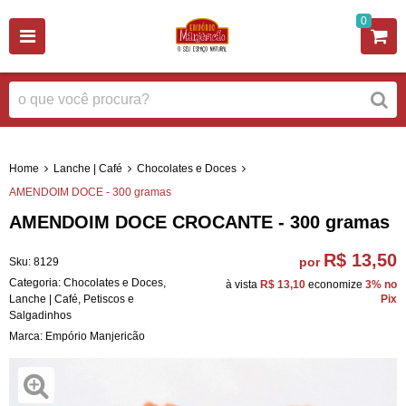
0
Home
Lanche | Café
Chocolates e Doces
AMENDOIM DOCE - 300 gramas
AMENDOIM DOCE CROCANTE - 300 gramas
R$ 13,50
por
Sku:
8129
Categoria:
Chocolates e Doces
,
à vista
R$ 13,10
economize
3%
no
Lanche | Café
,
Petiscos e
Pix
Salgadinhos
Marca:
Empório Manjericão