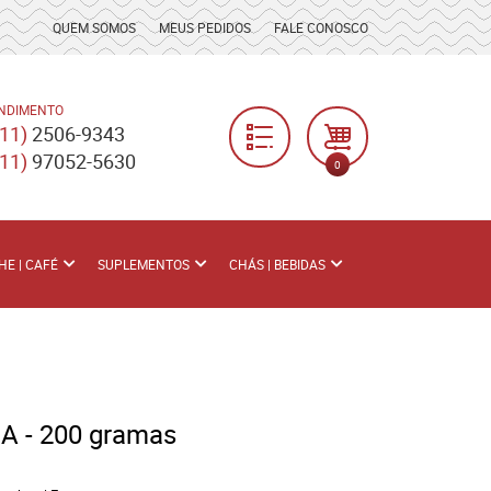
QUEM SOMOS
MEUS PEDIDOS
FALE CONOSCO
NDIMENTO
(11)
2506-9343
(11)
97052-5630
0
HE | CAFÉ
SUPLEMENTOS
CHÁS | BEBIDAS
 - 200 gramas