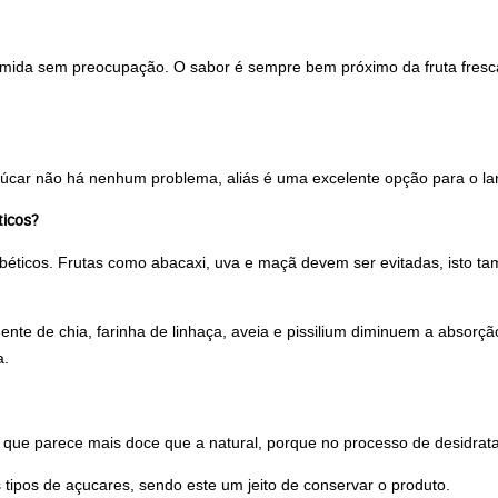
sumida sem preocupação. O sabor é sempre bem próximo da fruta fres
 açúcar não há nenhum problema, aliás é uma excelente opção para o la
ticos?
béticos. Frutas como abacaxi, uva e maçã devem ser evitadas, isto ta
e de chia, farinha de linhaça, aveia e pissilium diminuem a absorção
a.
 que parece mais doce que a natural, porque no processo de desidrat
tipos de açucares, sendo este um jeito de conservar o produto.