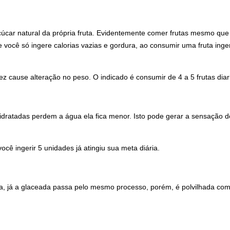
açúcar natural da própria fruta. Evidentemente comer frutas mesmo qu
ocê só ingere calorias vazias e gordura, ao consumir uma fruta ingere
ez cause alteração no peso. O indicado é consumir de 4 a 5 frutas dia
desidratadas perdem a água ela fica menor. Isto pode gerar a sensaçã
 ingerir 5 unidades já atingiu sua meta diária.
 água, já a glaceada passa pelo mesmo processo, porém, é polvilhada 