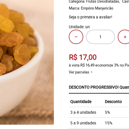
Categoria:
Frutas Desidratadas
Cast
Marca:
Empório Manjericão
Seja o primeira a avaliar!
Unidade: un
R$ 17,00
à vista
R$ 16,49
economize
3%
no Pi
Ver parcelas
DESCONTO PROGRESSIVO! Quanto 
Quantidade
Desconto
3 a 4 unidades
5%
5 a 9 unidades
15%