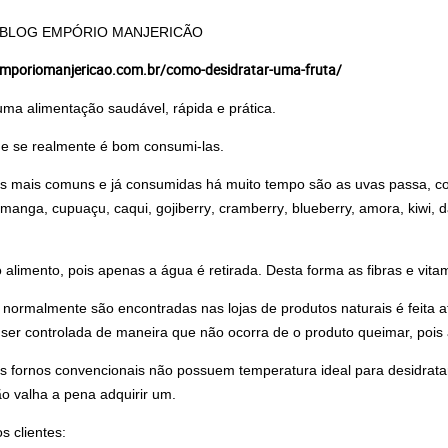
 BLOG EMPÓRIO MANJERICÃO
.emporiomanjericao.com.br/como-desidratar-uma-fruta/
ma alimentação saudável, rápida e prática.
 e se realmente é bom consumi-las.
, as mais comuns e já consumidas há muito tempo são as uvas passa, 
 manga, cupuaçu, caqui,
gojiberry
,
cramberry
,
blueberry,
amora, kiwi, 
alimento, pois apenas a água é retirada. Desta forma as fibras e vita
 normalmente são encontradas nas lojas de produtos naturais é feita a
ser controlada de maneira que não ocorra de o produto queimar, pois 
 os fornos convencionais não possuem temperatura ideal para desidrata
ão valha a pena adquirir um.
 clientes: