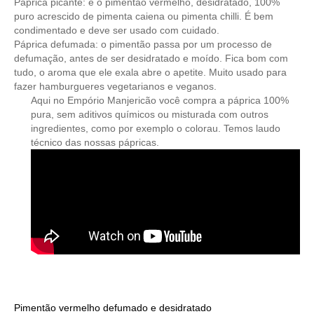
Páprica picante: é o pimentão vermelho, desidratado, 100%
puro acrescido de pimenta caiena ou pimenta chilli. É bem
condimentado e deve ser usado com cuidado.
Páprica defumada: o pimentão passa por um processo de
defumação, antes de ser desidratado e moído. Fica bom com
tudo, o aroma que ele exala abre o apetite. Muito usado para
fazer hamburgueres vegetarianos e veganos.
Aqui no Empório Manjericão você compra a páprica 100%
pura, sem aditivos químicos ou misturada com outros
ingredientes, como por exemplo o colorau. Temos laudo
técnico das nossas pápricas.
Pimentão vermelho defumado e desidratado