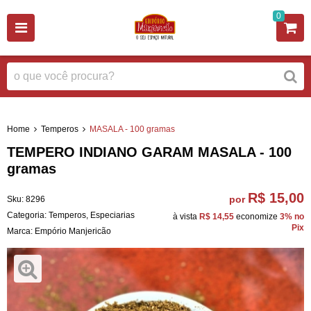
0
Home
Temperos
MASALA - 100 gramas
TEMPERO INDIANO GARAM MASALA - 100
gramas
R$ 15,00
por
Sku:
8296
Categoria:
Temperos
,
Especiarias
à vista
R$ 14,55
economize
3%
no
Pix
Marca:
Empório Manjericão