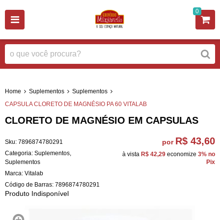
0
Home
Suplementos
Suplementos
CAPSULA CLORETO DE MAGNÉSIO PA 60 VITALAB
CLORETO DE MAGNÉSIO EM CAPSULAS
R$ 43,60
por
Sku:
7896874780291
Categoria:
Suplementos
,
à vista
R$ 42,29
economize
3%
no
Suplementos
Pix
Marca:
Vitalab
Código de Barras:
7896874780291
Produto Indisponível