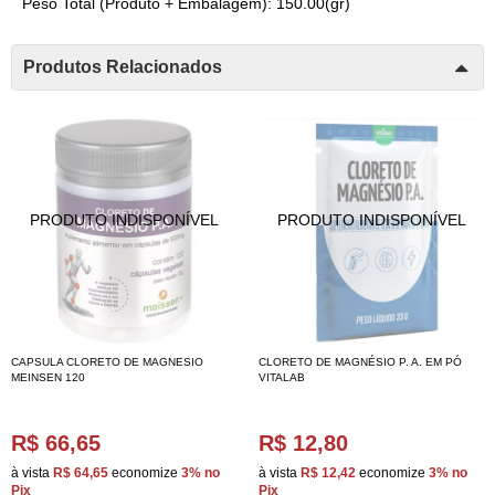
Peso Total (Produto + Embalagem): 150.00(gr)
Produtos Relacionados
CAPSULA CLORETO DE MAGNESIO
CLORETO DE MAGNÉSIO P. A. EM PÓ
MEINSEN 120
VITALAB
R$ 66,65
R$ 12,80
à vista
R$ 64,65
economize
3%
no
à vista
R$ 12,42
economize
3%
no
Pix
Pix