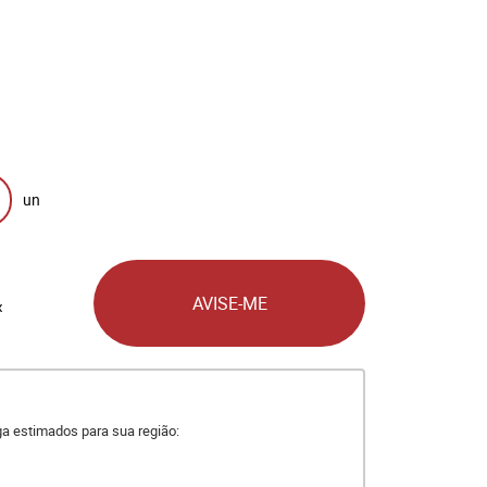
un
AVISE-ME
x
ega estimados para sua região: