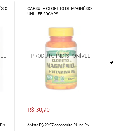
ÉSIO
CAPSULA CLORETO DE MAGNÉSIO
CAPSULA 
UNILIFE 60CAPS
MEINSEN 
R$ 30,90
R$ 66,6
Pix
à vista
R$ 29,97
economize
3%
no Pix
à vista
R$ 6