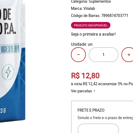
Categoria:
Suplementos
Marca:
Vitalab
Código de Barras:
7896874703771
PRODUTO INDISPONÍVEL
Seja o primeira a avaliar!
Unidade: un
R$ 12,80
à vista
R$ 12,42
economize
3%
no Pi
Ver parcelas
FRETE E PRAZO
Simule o frete e o prazo de entr