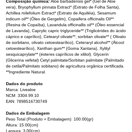
Composição química:
Aloe barbadensis gel* (Gel de Aloe
vera), Bryophyllum pinnata Extract* (Extrato de Folha Santa),
Achillea milefolium Extract* (Extrato de Aquiléia), Sesamum
indicum oil** (Óleo de Gergelim), Copaifera officinalis Oil**
(Resina de Copaíba), Lavandula officinallis oil** (Óleo essencial
de Lavanda), Caprylic capric triglyceride** (Triglicérides do ácido
cáprico e caprílico), Cetearyl olivate**, sorbitan olivate** ( Olivato
de sorbitano, olivato cetoestearílico), Ceteraryl alcohol** (Álcool
cetoestearílico), Xanthan gum** (Goma Xantana), Xylityl
sesquicaprylate** (ésteres caprílicos de xilitol). Glycerin
(Glicerina vefetal) Cetyl palmitate/Sorbitan palmitate (Palmitado
de cetila/Palmitato sobitano) de agricultura orgânica certificada.
**Ingrediente Natural.
Dados do produto
Marca: Livealoe
NCM: 3304.99.10
EAN: 7898516730749
Dados de Embalagem
Peso Total (Produto + Embalagem): 100.00(gr)
Altura: 15.00(cm)
Largura: 3.00(cm)