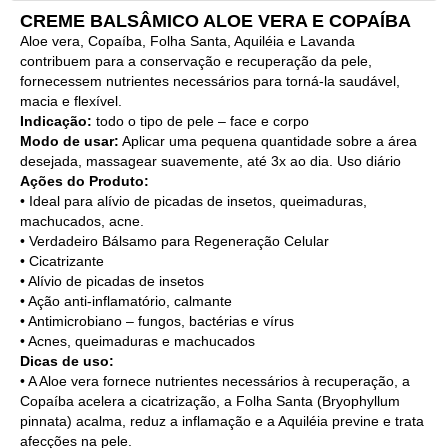
CREME BALSÂMICO ALOE VERA E COPAÍBA
Aloe vera, Copaíba, Folha Santa, Aquiléia e Lavanda
contribuem para a conservação e recuperação da pele,
fornecessem nutrientes necessários para torná-la saudável,
macia e flexível.
Indicação:
todo o tipo de pele – face e corpo
Modo de usar:
Aplicar uma pequena quantidade sobre a área
desejada, massagear suavemente, até 3x ao dia. Uso diário
Ações do Produto:
• Ideal para alívio de picadas de insetos, queimaduras,
machucados, acne.
• Verdadeiro Bálsamo para Regeneração Celular
• Cicatrizante
• Alívio de picadas de insetos
• Ação anti-inflamatório, calmante
• Antimicrobiano – fungos, bactérias e vírus
• Acnes, queimaduras e machucados
Dicas de uso:
• A Aloe vera fornece nutrientes necessários à recuperação, a
Copaíba acelera a cicatrização, a Folha Santa (Bryophyllum
pinnata) acalma, reduz a inflamação e a Aquiléia previne e trata
afecções na pele.