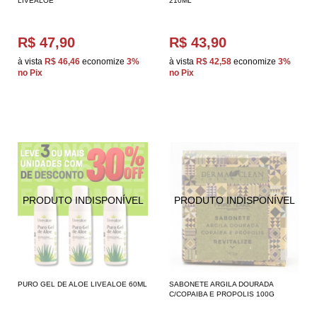
LIVEALOE
210ML
R$ 47,90
R$ 43,90
à vista
R$ 46,46
economize
3%
à vista
R$ 42,58
economize
3%
no Pix
no Pix
PURO GEL DE ALOE LIVEALOE 60ML
SABONETE ARGILA DOURADA
C/COPAIBA E PROPOLIS 100G