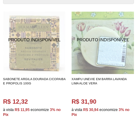
SABONETE ARGILA DOURADA C/COPAIBA
XAMPU UNEVIE EM BARRA LAVANDA
E PROPOLIS 100G
LIMA ALOE VERA
R$ 12,32
R$ 31,90
à vista
R$ 11,95
economize
3%
no
à vista
R$ 30,94
economize
3%
no
Pix
Pix