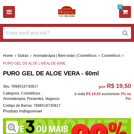
0
Home
Outras
Aromaterápia | Bem-estar | Cosméticos
Cosméticos
PURO GEL DE ALOE LIVEALOE 60ML
PURO GEL DE ALOE VERA - 60ml
R$ 19,50
por
Sku:
7898516730817
Categoria:
Cosméticos
,
à vista
R$ 18,92
economize
3%
no
Aromaterapia
,
Presentes
,
Veganos
Pix
Código de Barras:
7898516730817
Produto Indisponível