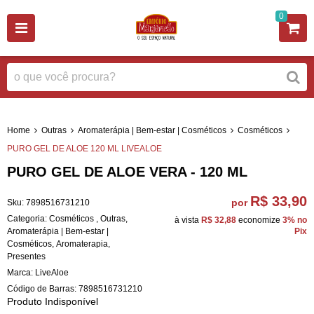
0
Home
Outras
Aromaterápia | Bem-estar | Cosméticos
Cosméticos
PURO GEL DE ALOE 120 ML LIVEALOE
PURO GEL DE ALOE VERA - 120 ML
R$ 33,90
por
Sku:
7898516731210
Categoria:
Cosméticos
,
Outras
,
à vista
R$ 32,88
economize
3%
no
Aromaterápia | Bem-estar |
Pix
Cosméticos
,
Aromaterapia
,
Presentes
Marca:
LiveAloe
Código de Barras:
7898516731210
Produto Indisponível