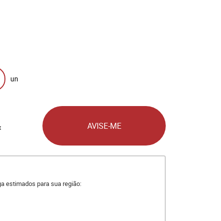
un
AVISE-ME
x
ega estimados para sua região: