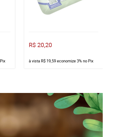
R$ 20,20
R$ 36,9
Pix
à vista
R$ 19,59
economize
3%
no Pix
à vista
R$ 3