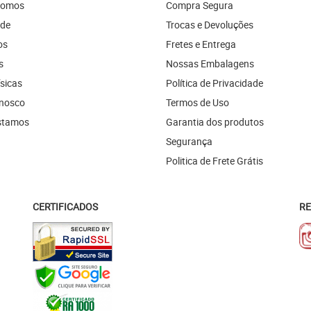
Somos
Compra Segura
ade
Trocas e Devoluções
os
Fretes e Entrega
s
Nossas Embalagens
ísicas
Política de Privacidade
onosco
Termos de Uso
stamos
Garantia dos produtos
Segurança
Politica de Frete Grátis
CERTIFICADOS
RE