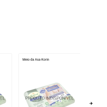
Meio da Asa Korin
MEL ORGÂ
300ML