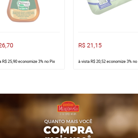
26,70
R$ 21,15
ta
R$ 25,90
economize
3%
no Pix
à vista
R$ 20,52
economize
3%
no 