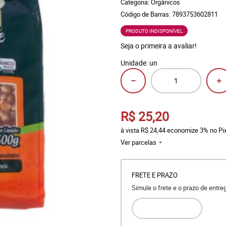
Categoria:
Orgânicos
Código de Barras:
7893753602811
PRODUTO INDISPONÍVEL
Seja o primeira a avaliar!
Unidade: un
R$ 25,20
à vista
R$ 24,44
economize
3%
no Pi
Ver parcelas
FRETE E PRAZO
Simule o frete e o prazo de entr