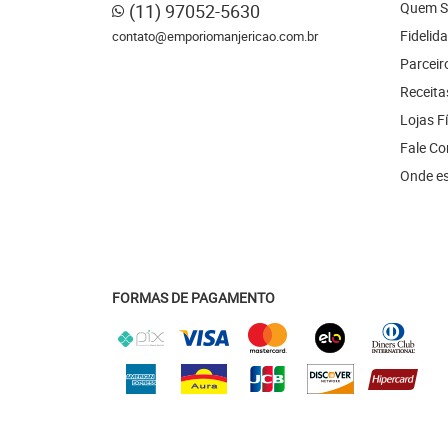
Quem 
(11)
97052-5630
Fidelid
contato@emporiomanjericao.com.br
Parceir
Receita
Lojas F
Fale C
Onde e
FORMAS DE PAGAMENTO