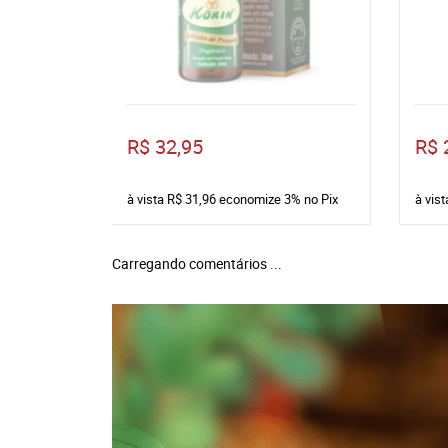
R$ 32,95
R$ 
à vista
R$ 31,96
economize
3%
no Pix
à vis
Carregando comentários ...