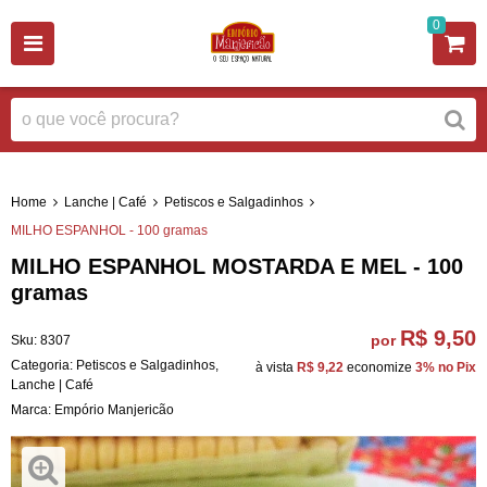
0
Home
Lanche | Café
Petiscos e Salgadinhos
MILHO ESPANHOL - 100 gramas
MILHO ESPANHOL MOSTARDA E MEL - 100
gramas
R$ 9,50
por
Sku:
8307
Categoria:
Petiscos e Salgadinhos
,
à vista
R$ 9,22
economize
3%
no Pix
Lanche | Café
Marca:
Empório Manjericão