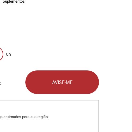
Suplementos
un
AVISE-ME
x
ega estimados para sua região: