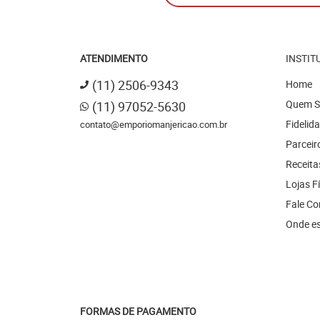
ATENDIMENTO
INSTIT
(11)
2506-9343
Home
Quem 
(11)
97052-5630
Fidelid
contato@emporiomanjericao.com.br
Parceir
Receita
Lojas F
Fale C
Onde e
FORMAS DE PAGAMENTO