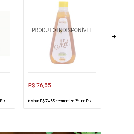
R$ 76,65
R$ 28,5
Pix
à vista
R$ 74,35
economize
3%
no Pix
à vista
R$ 2