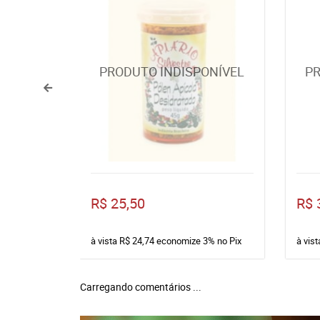
R$ 25,50
R$ 
à vista
R$ 24,74
economize
3%
no Pix
à vis
Carregando comentários ...