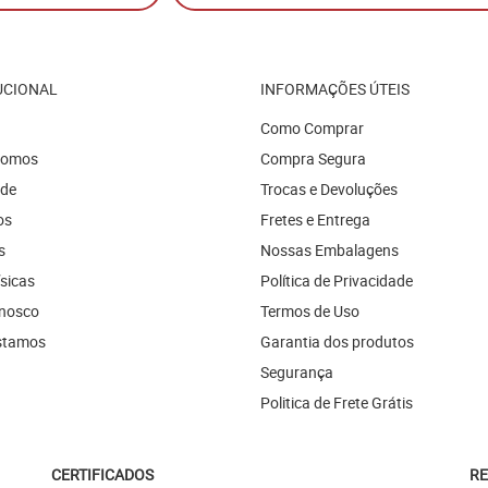
UCIONAL
INFORMAÇÕES ÚTEIS
Como Comprar
Somos
Compra Segura
ade
Trocas e Devoluções
os
Fretes e Entrega
s
Nossas Embalagens
ísicas
Política de Privacidade
onosco
Termos de Uso
stamos
Garantia dos produtos
Segurança
Politica de Frete Grátis
CERTIFICADOS
RE