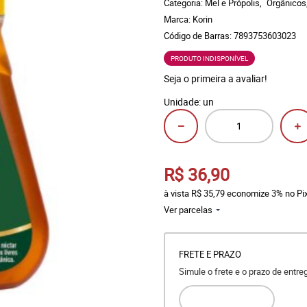
Categoria:
Mel e Própolis
Orgânicos
Marca:
Korin
Código de Barras:
7893753603023
PRODUTO INDISPONÍVEL
Seja o primeira a avaliar!
Unidade: un
R$ 36,90
à vista
R$ 35,79
economize
3%
no Pi
Ver parcelas
FRETE E PRAZO
Simule o frete e o prazo de entr