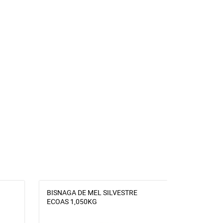
BISNAGA DE MEL SILVESTRE
EXTRATO 
ECOAS 1,050KG
APIS FLO