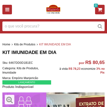
0
Home
Kits de Produtos
KIT IMUNIDADE EM DIA
KIT IMUNIDADE EM DIA
R$ 80,65
por
Sku:
6467DD0D1B1EC
Categoria:
Kits de Produtos
,
à vista
R$ 78,23
economize
3%
no
Imunidade
Pix
Marca:
Empório Manjericão
LANÇAMENTO
Produto Indisponível