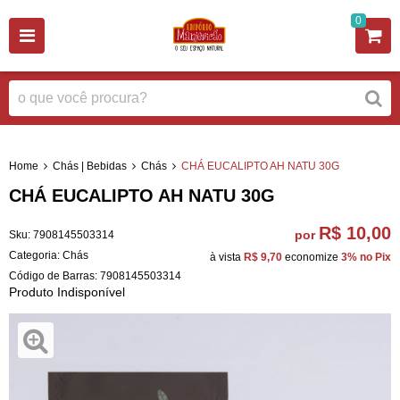
0
Home
Chás | Bebidas
Chás
CHÁ EUCALIPTO AH NATU 30G
CHÁ EUCALIPTO AH NATU 30G
R$ 10,00
por
Sku:
7908145503314
Categoria:
Chás
à vista
R$ 9,70
economize
3%
no Pix
Código de Barras:
7908145503314
Produto Indisponível