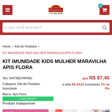
0
Home
Kits de Produtos
KIT IMUNIDADE KIDS MULHER MARAVILHA APIS FLORA
KIT IMUNIDADE KIDS MULHER MARAVILHA
APIS FLORA
R$ 87,45
por
Sku:
6467BE549F881
Categoria:
Kits de Produtos
,
à vista
R$ 84,83
economize
3%
no
Imunidade
Pix
Marca:
Apis Flora
LANÇAMENTO
Produto Indisponível