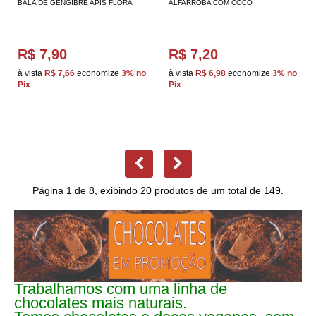
BALA DE GENGIBRE APIS FLORA
ALFARROBA COM COCO
R$ 7,90
R$ 7,20
à vista
R$ 7,66
economize
3%
no
à vista
R$ 6,98
economize
3%
no
Pix
Pix
Página 1 de 8, exibindo 20 produtos de um total de 149.
Trabalhamos com uma linha de
chocolates mais naturais.