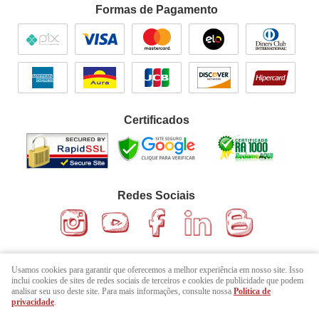
Formas de Pagamento
Certificados
Redes Sociais
Usamos cookies para garantir que oferecemos a melhor experiência em nosso site. Isso
Sobre a Loja
inclui cookies de sites de redes sociais de terceiros e cookies de publicidade que podem
Empório Manjericão
analisar seu uso deste site. Para mais informações, consulte nossa
Política de
privacidade
.
CNPJ: 72.729.502/0001-69