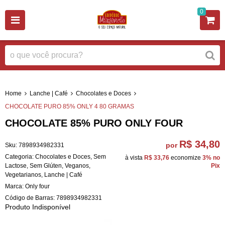
0
Home
Lanche | Café
Chocolates e Doces
CHOCOLATE PURO 85% ONLY 4 80 GRAMAS
CHOCOLATE 85% PURO ONLY FOUR
R$ 34,80
por
Sku:
7898934982331
Categoria:
Chocolates e Doces
,
Sem
à vista
R$ 33,76
economize
3%
no
Lactose
,
Sem Glúten
,
Veganos
,
Pix
Vegetarianos
,
Lanche | Café
Marca:
Only four
Código de Barras:
7898934982331
Produto Indisponível