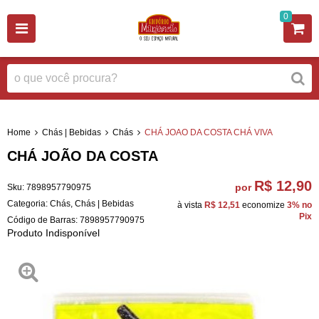
0
Home
Chás | Bebidas
Chás
CHÁ JOAO DA COSTA CHÁ VIVA
CHÁ JOÃO DA COSTA
R$ 12,90
por
Sku:
7898957790975
Categoria:
Chás
,
Chás | Bebidas
à vista
R$ 12,51
economize
3%
no
Pix
Código de Barras:
7898957790975
Produto Indisponível