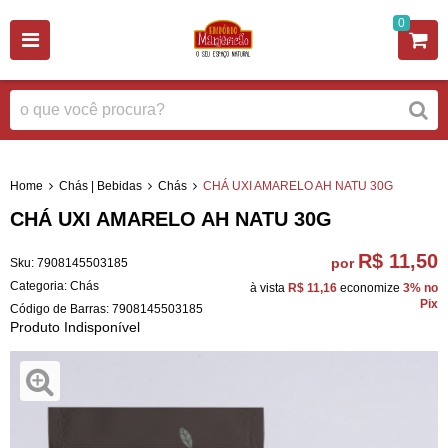
0
Home
Chás | Bebidas
Chás
CHÁ UXI AMARELO AH NATU 30G
CHÁ UXI AMARELO AH NATU 30G
R$ 11,50
por
Sku:
7908145503185
Categoria:
Chás
à vista
R$ 11,16
economize
3%
no
Pix
Código de Barras:
7908145503185
Produto Indisponível