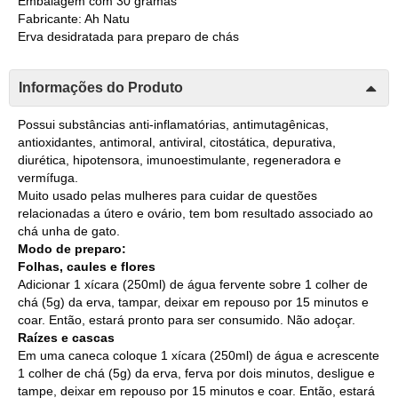
Embalagem com 30 gramas
Fabricante: Ah Natu
Erva desidratada para preparo de chás
Informações do Produto
Possui substâncias anti-inflamatórias, antimutagênicas,
antioxidantes, antimoral, antiviral, citostática, depurativa,
diurética, hipotensora, imunoestimulante, regeneradora e
vermífuga.
Muito usado pelas mulheres para cuidar de questões
relacionadas a útero e ovário, tem bom resultado associado ao
chá unha de gato.
Modo de preparo:
Folhas, caules e flores
Adicionar 1 xícara (250ml) de água fervente sobre 1 colher de
chá (5g) da erva, tampar, deixar em repouso por 15 minutos e
coar. Então, estará pronto para ser consumido. Não adoçar.
Raízes e cascas
Em uma caneca coloque 1 xícara (250ml) de água e acrescente
1 colher de chá (5g) da erva, ferva por dois minutos, desligue e
tampe, deixar em repouso por 15 minutos e coar. Então, estará