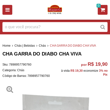
0
Home
Chás | Bebidas
Chás
CHA GARRA DO DIABO CHA VIVA
CHA GARRA DO DIABO CHA VIVA
R$ 19,90
por
Sku:
7898957790760
Categoria:
Chás
à vista
R$ 19,30
economize
3%
no
Pix
Código de Barras:
7898957790760