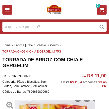
0
Home
Lanche | Café
Pães e Biscoitos
TORRADA OKOSHI CHIA E GERGELIM 75G
TORRADA DE ARROZ COM CHIA E
GERGELIM
R$ 11,90
por
Sku:
7896639800660
Categoria:
Pães e Biscoitos
,
Sem
à vista
R$ 11,54
economize
3%
no
Glúten
,
Sem Lactose
,
Sem açúcar
Pix
Código de Barras:
7896639800660