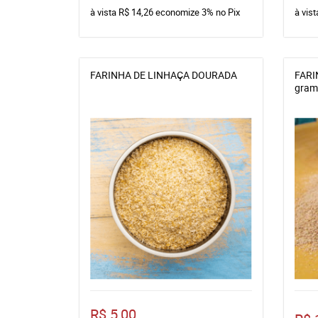
à vista
R$ 14,26
economize
3%
no Pix
à vis
FARINHA DE LINHAÇA DOURADA
FARI
gram
R$ 5,00