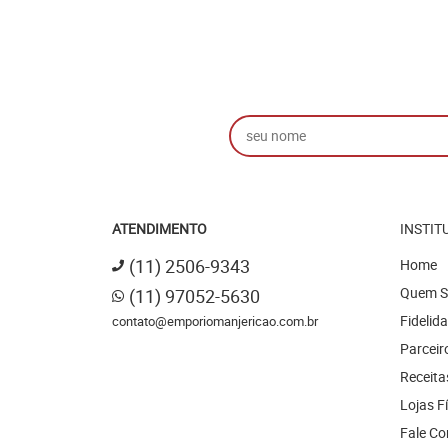
ATENDIMENTO
INSTIT
(11)
2506-9343
Home
Quem 
(11)
97052-5630
Fidelid
contato@emporiomanjericao.com.br
Parceir
Receita
Lojas F
Fale C