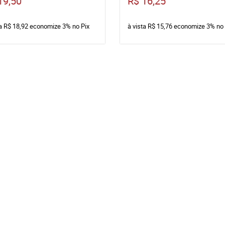
19,50
R$ 16,25
ta
R$ 18,92
economize
3%
no Pix
à vista
R$ 15,76
economize
3%
no 