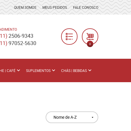
QUEM SOMOS
MEUS PEDIDOS
FALE CONOSCO
NDIMENTO
(11)
2506-9343
(11)
97052-5630
0
HE | CAFÉ
SUPLEMENTOS
CHÁS | BEBIDAS
Nome de A-Z