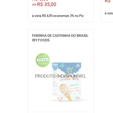
R$ 
R$ 35,00
até
à vis
à vista
R$ 4,85
economize
3%
no Pix
FARINHA DE CASTANHA DO BRASIL
IBY FOODS