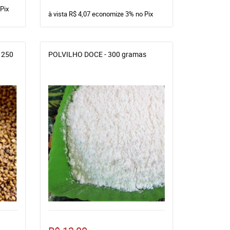
Pix
à vista
R$ 4,07
economize
3%
no Pix
 250
POLVILHO DOCE - 300 gramas