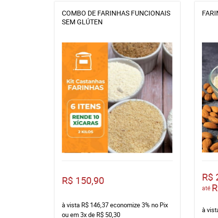
COMBO DE FARINHAS FUNCIONAIS
FARI
SEM GLÚTEN
R$ 
R$ 150,90
R
até
à vista
R$ 146,37
economize
3%
no Pix
à vis
ou em
3x
de
R$ 50,30