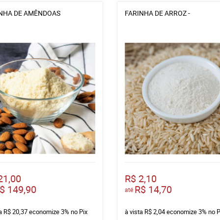
NHA DE AMÊNDOAS
FARINHA DE ARROZ -
21,00
R$ 2,10
$ 149,90
R$ 14,70
até
ta
R$ 20,37
economize
3%
no Pix
à vista
R$ 2,04
economize
3%
no P