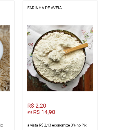
FARINHA DE AVEIA -
R$ 2,20
R$ 14,90
até
ix
à vista
R$ 2,13
economize
3%
no Pix