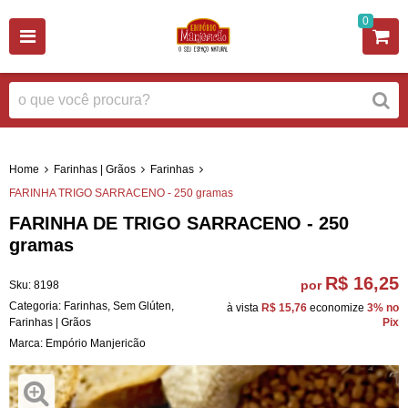
0
Home
Farinhas | Grãos
Farinhas
FARINHA TRIGO SARRACENO - 250 gramas
FARINHA DE TRIGO SARRACENO - 250
gramas
R$ 16,25
por
Sku:
8198
Categoria:
Farinhas
,
Sem Glúten
,
à vista
R$ 15,76
economize
3%
no
Farinhas | Grãos
Pix
Marca:
Empório Manjericão