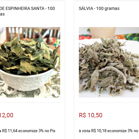
DE ESPINHEIRA SANTA - 100
SÁLVIA - 100 gramas
as
12,00
R$ 10,50
ta
R$ 11,64
economize
3%
no Pix
à vista
R$ 10,18
economize
3%
no 