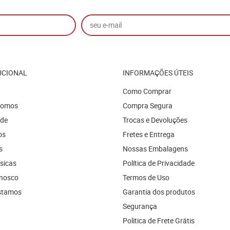
UCIONAL
INFORMAÇÕES ÚTEIS
Como Comprar
Somos
Compra Segura
ade
Trocas e Devoluções
os
Fretes e Entrega
s
Nossas Embalagens
ísicas
Política de Privacidade
onosco
Termos de Uso
stamos
Garantia dos produtos
Segurança
Politica de Frete Grátis