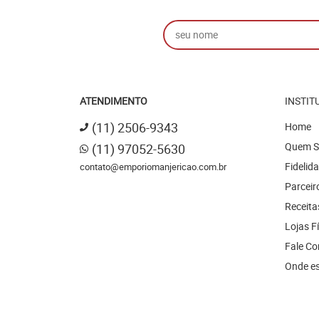
ATENDIMENTO
INSTIT
(11)
2506-9343
Home
Quem 
(11)
97052-5630
Fidelid
contato@emporiomanjericao.com.br
Parceir
Receita
Lojas F
Fale C
Onde e