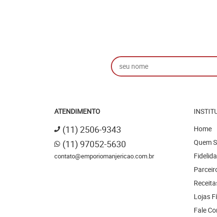
ATENDIMENTO
INSTIT
(11)
2506-9343
Home
Quem 
(11)
97052-5630
Fidelid
contato@emporiomanjericao.com.br
Parceir
Receita
Lojas F
Fale C