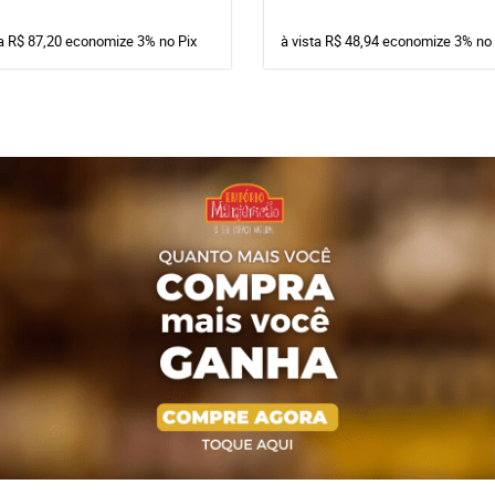
ta
R$ 87,20
economize
3%
no Pix
à vista
R$ 48,94
economize
3%
no 