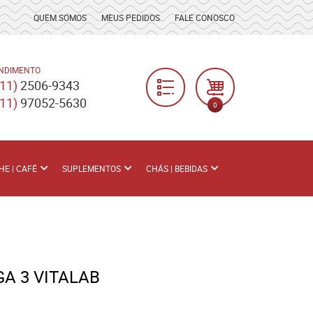
QUEM SOMOS
MEUS PEDIDOS
FALE CONOSCO
NDIMENTO
(11)
2506-9343
(11)
97052-5630
0
HE | CAFÉ
SUPLEMENTOS
CHÁS | BEBIDAS
A 3 VITALAB