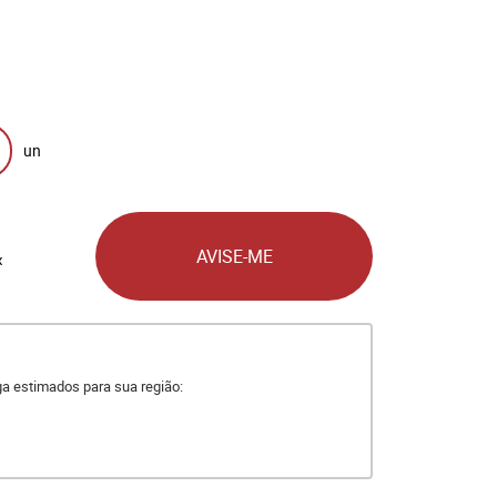
un
AVISE-ME
x
ega estimados para sua região: