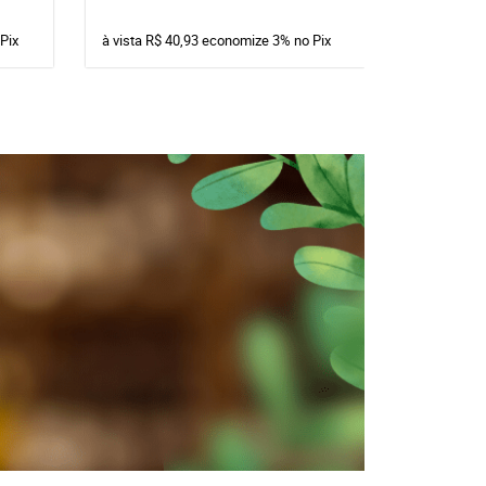
Pix
à vista
R$ 40,93
economize
3%
no Pix
à vista
R$ 1