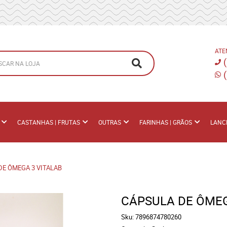
ATE
CASTANHAS | FRUTAS
OUTRAS
FARINHAS | GRÃOS
LANC
DE ÔMEGA 3 VITALAB
CÁPSULA DE ÔMEG
Sku:
7896874780260