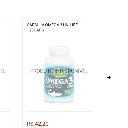
CAPSULA OMEGA 3 UNILIFE
PÃO NUTR
120CAPS
R$ 42,20
R$ 18,5