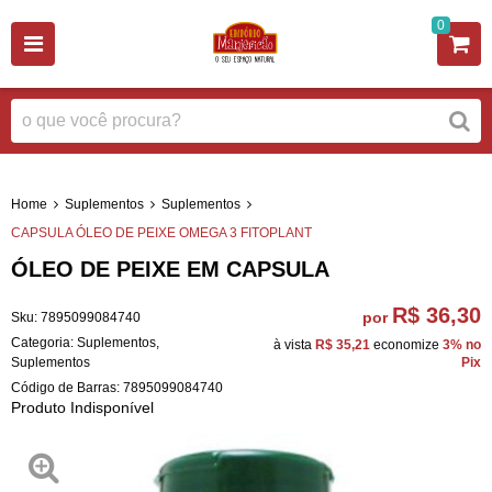
0
Home
Suplementos
Suplementos
CAPSULA ÓLEO DE PEIXE OMEGA 3 FITOPLANT
ÓLEO DE PEIXE EM CAPSULA
R$ 36,30
por
Sku:
7895099084740
Categoria:
Suplementos
,
à vista
R$ 35,21
economize
3%
no
Suplementos
Pix
Código de Barras:
7895099084740
Produto Indisponível