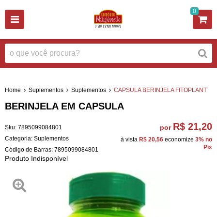
0
Home
Suplementos
Suplementos
CAPSULA BERINJELA FITOPLANT
BERINJELA EM CAPSULA
R$ 21,20
por
Sku:
7895099084801
Categoria:
Suplementos
à vista
R$ 20,56
economize
3%
no
Pix
Código de Barras:
7895099084801
Produto Indisponível