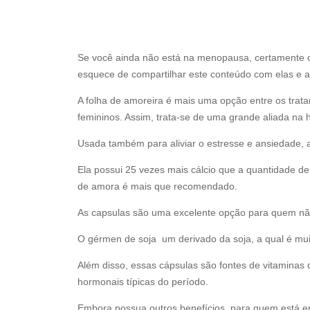
Se você ainda não está na menopausa, certamente c
esquece de compartilhar este conteúdo com elas e a
A folha de amoreira é mais uma opção entre os tra
femininos. Assim, trata-se de uma grande aliada na
Usada também para aliviar o estresse e ansiedade, 
Ela possui 25 vezes mais cálcio que a quantidade de
de amora é mais que recomendado.
As capsulas são uma excelente opção para quem não 
O gérmen de soja um derivado da soja, a qual é muit
Além disso, essas cápsulas são fontes de vitaminas 
hormonais típicas do período.
Embora possua outros benefícios, para quem está e