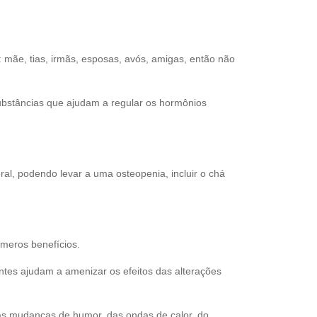
ãe, tias, irmãs, esposas, avós, amigas, então não
ubstâncias que ajudam a regular os hormônios
al, podendo levar a uma osteopenia, incluir o chá
úmeros benefícios.
ntes ajudam a amenizar os efeitos das alterações
as mudanças de humor, das ondas de calor, do