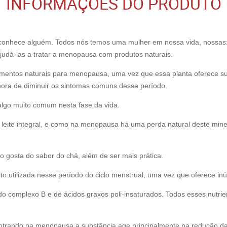
INFORMAÇÕES DO PRODUTO
onhece alguém. Todos nós temos uma mulher em nossa vida, nossas: m
judá-las a tratar a menopausa com produtos naturais.
tamentos naturais para menopausa, uma vez que essa planta oferece s
 hora de diminuir os sintomas comuns desse período.
algo muito comum nesta fase da vida.
 leite integral, e como na menopausa há uma perda natural deste miner
gosta do sabor do chá, além de ser mais prática.
o utilizada nesse período do ciclo menstrual, uma vez que oferece in
do complexo B e de ácidos graxos poli-insaturados. Todos esses nutrie
ntrando na menopausa a substância age principalmente na redução d