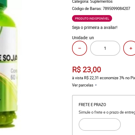
Categoria:
Suplementos
Código de Barras:
7895099084207
PRODUTO INDISPONÍVEL
Seja o primeira a avaliar!
Unidade: un
R$ 23,00
à vista
R$ 22,31
economize
3%
no Pi
Ver parcelas
FRETE E PRAZO
Simule o frete e o prazo de entr