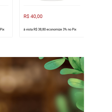
R$ 40,00
R$ 77,8
Pix
à vista
R$ 38,80
economize
3%
no Pix
à vista
R$ 7