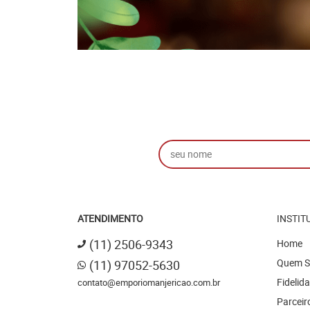
ATENDIMENTO
INSTIT
(11)
2506-9343
Home
Quem 
(11)
97052-5630
Fidelid
contato@emporiomanjericao.com.br
Parceir