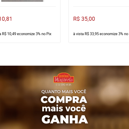
10,81
R$ 35,00
ta
R$ 10,49
economize
3%
no Pix
à vista
R$ 33,95
economize
3%
no 