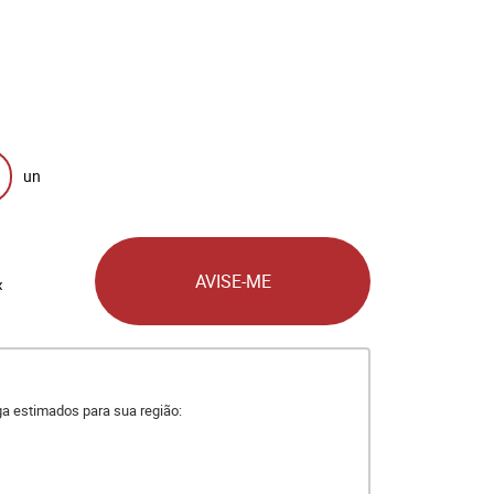
un
AVISE-ME
x
ega estimados para sua região: