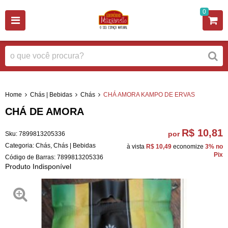
0
Home
Chás | Bebidas
Chás
CHÁ AMORA KAMPO DE ERVAS
CHÁ DE AMORA
R$ 10,81
por
Sku:
7899813205336
Categoria:
Chás
,
Chás | Bebidas
à vista
R$ 10,49
economize
3%
no
Pix
Código de Barras:
7899813205336
Produto Indisponível