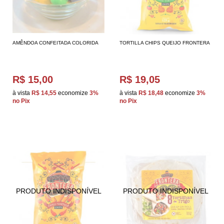
AMÊNDOA CONFEITADA COLORIDA
TORTILLA CHIPS QUEIJO FRONTERA
R$ 15,00
R$ 19,05
à vista
R$ 14,55
economize
3%
à vista
R$ 18,48
economize
3%
no Pix
no Pix