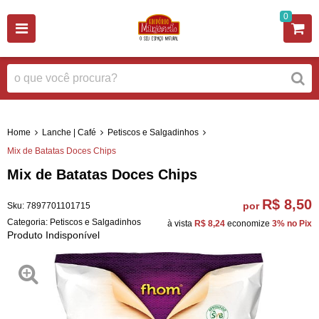
0
Home
Lanche | Café
Petiscos e Salgadinhos
Mix de Batatas Doces Chips
Mix de Batatas Doces Chips
R$ 8,50
por
Sku:
7897701101715
Categoria:
Petiscos e Salgadinhos
à vista
R$ 8,24
economize
3%
no Pix
Produto Indisponível