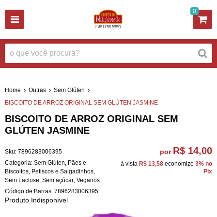
0
Home
Outras
Sem Glúten
BISCOITO DE ARROZ ORIGINAL SEM GLÚTEN JASMINE
BISCOITO DE ARROZ ORIGINAL SEM
GLÚTEN JASMINE
R$ 14,00
por
Sku:
7896283006395
Categoria:
Sem Glúten
,
Pães e
à vista
R$ 13,58
economize
3%
no
Biscoitos
,
Petiscos e Salgadinhos
,
Pix
Sem Lactose
,
Sem açúcar
,
Veganos
Código de Barras:
7896283006395
Produto Indisponível