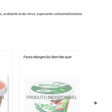
o, acidulante ácido cítrico, espessante carboximetilcelulose
Pasta Manjericão Bem Me quer
Pasta de 