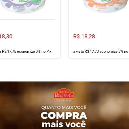
18,30
R$ 18,28
ta
R$ 17,75
economize
3%
no Pix
à vista
R$ 17,73
economize
3%
no 