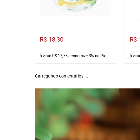
R$ 18,30
R$ 
à vista
R$ 17,75
economize
3%
no Pix
à vis
Carregando comentários ...