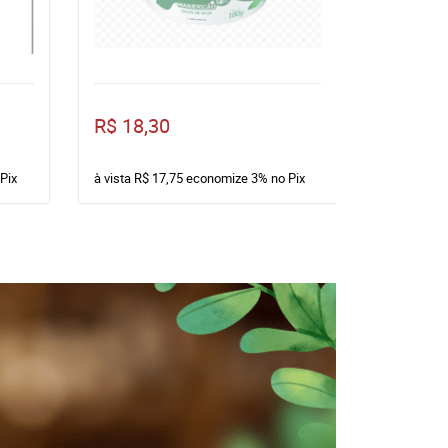
R$ 18,30
R$ 26,9
Pix
à vista
R$ 17,75
economize
3%
no Pix
à vista
R$ 2