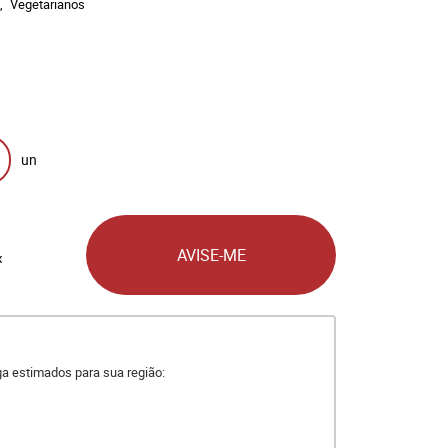
Vegetarianos
un
AVISE-ME
x
ega estimados para sua região: