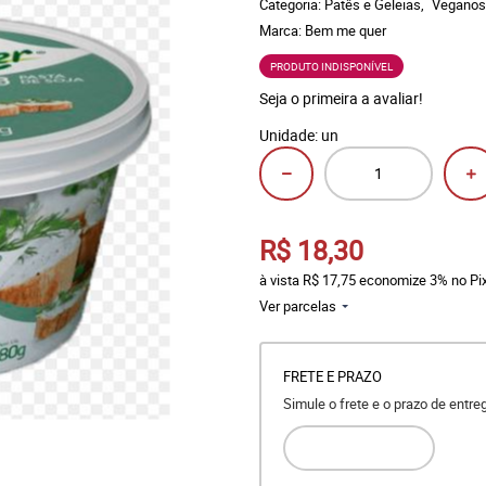
Categoria:
Patês e Geleias
Veganos
Marca:
Bem me quer
PRODUTO INDISPONÍVEL
Seja o primeira a avaliar!
Unidade: un
R$ 18,30
à vista
R$ 17,75
economize
3%
no Pi
Ver parcelas
FRETE E PRAZO
Simule o frete e o prazo de entr