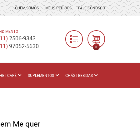
QUEM SOMOS
MEUS PEDIDOS
FALE CONOSCO
NDIMENTO
(11)
2506-9343
(11)
97052-5630
0
HE | CAFÉ
SUPLEMENTOS
CHÁS | BEBIDAS
 Bem Me quer