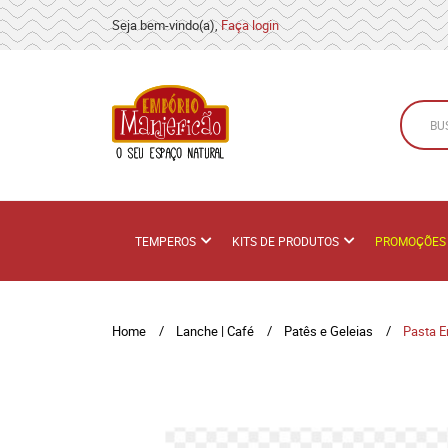
Seja bem-vindo(a),
Faça login
TEMPEROS
KITS DE PRODUTOS
PROMOÇÕES
Home
Lanche | Café
Patês e Geleias
Pasta E