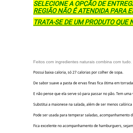
SELECIONE A OPÇÃO DE ENTREG
REGIÃO NÃO É ATENDIDA PARA E
TRATA-SE DE UM PRODUTO QUE 
Feitos com ingredientes naturais combina com tudo.
Possui baixa caloria, só 27 calorias por colher de sopa.
De sabor suave a pasta de ervas finas fica ótima em torrad
E não pense que ela serve só para passar no pão. Tem uma 
Substitui a maionese na salada, além de ser menos calórica
Pode ser usada para temperar saladas, acompanhamento de
Fica excelente no acompanhamento de hamburguers, sejam 