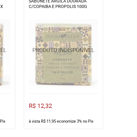
SABONETE ARGILA DOURADA
OX
C/COPAIBA E PROPOLIS 100G
R$ 12,32
Pix
à vista
R$ 11,95
economize
3%
no Pix