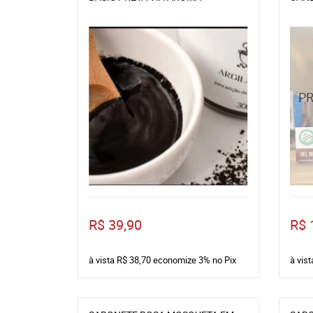
R$ 39,90
R$ 
à vista
R$ 38,70
economize
3%
no Pix
à vis