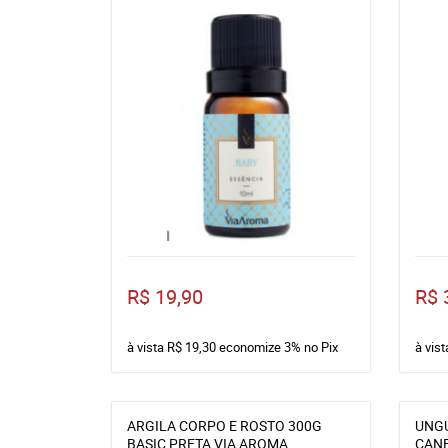
R$ 19,90
R$ 
à vista
R$ 19,30
economize
3%
no Pix
à vis
ARGILA CORPO E ROSTO 300G
UNG
BASIC PRETA VIA AROMA
CANE