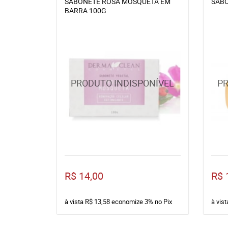
SABONETE ROSA MOSQUETA EM
SABO
BARRA 100G
R$ 14,00
R$ 
à vista
R$ 13,58
economize
3%
no Pix
à vis