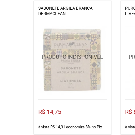
SABONETE ARGILA BRANCA
PURO
DERMACLEAN
LIVE
R$ 14,75
R$ 
à vista
R$ 14,31
economize
3%
no Pix
à vis