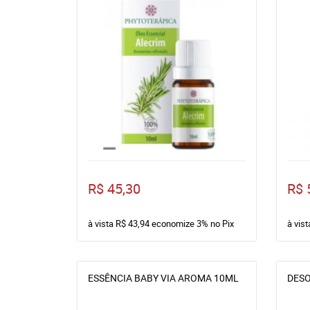
R$ 45,30
R$ 
à vista
R$ 43,94
economize
3%
no Pix
à vis
ESSÊNCIA BABY VIA AROMA 10ML
DESO