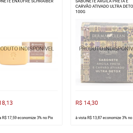
NETE ENXOFRE SCHRAIBER
SABONETE ARGILA PRETA E
CARVÃO ATIVADO ULTRA DET
100G
18,13
R$ 14,30
ta
R$ 17,59
economize
3%
no Pix
à vista
R$ 13,87
economize
3%
no 