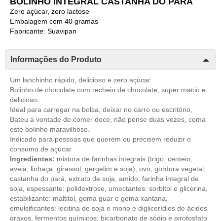
BOLINHO INTEGRAL CASTANHA DO PARÁ
Zero açúcar, zero lactose
Embalagem com 40 gramas
Fabricante: Suavipan
Informações do Produto
Um lanchinho rápido, delicioso e zero açúcar.
Bolinho de chocolate com recheio de chocolate, super macio e
delicioso.
Ideal para carregar na bolsa, deixar no carro ou escritório,
Bateu a vontade de comer doce, não pense duas vezes, coma
este bolinho maravilhoso.
Indicado para pessoas que querem ou precisem reduzir o
consumo de açúcar.
Ingredientes:
mistura de farinhas integrais (trigo, centeio,
aveia, linhaça, girassol, gergelim e soja), ovo, gordura vegetal,
castanha do pará, extrato de soja, amido, farinha integral de
soja, espessante: polidextrose, umectantes: sorbitol e glicerina,
estabilizante: maltitol, goma guar e goma xantana,
emulsificantes: lecitina de soja e mono e diglicerídios de ácidos
graxos, fermentos químicos: bicarbonato de sódio e pirofosfato