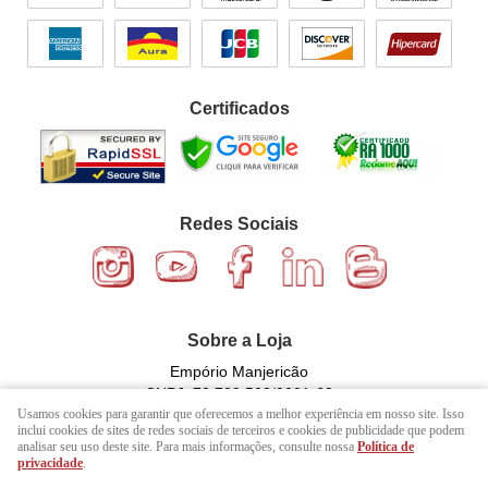
Certificados
Redes Sociais
Sobre a Loja
Empório Manjericão
CNPJ: 72.729.502/0001-69
Usamos cookies para garantir que oferecemos a melhor experiência em nosso site. Isso
inclui cookies de sites de redes sociais de terceiros e cookies de publicidade que podem
analisar seu uso deste site. Para mais informações, consulte nossa
Política de
LOJA VIRTUAL CRIADA POR
privacidade
.