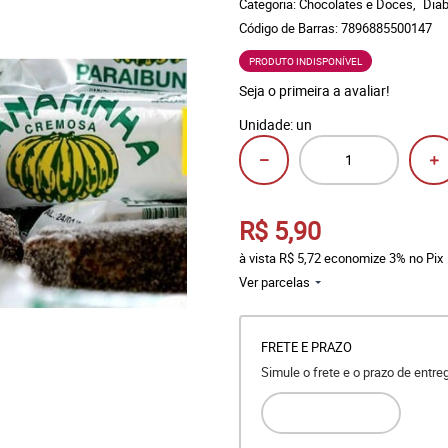
Categoria:
Chocolates e Doces
Diab
Código de Barras:
7896885500147
PRODUTO INDISPONÍVEL
Seja o primeira a avaliar!
Unidade: un
R$ 5,90
à vista
R$ 5,72
economize
3%
no Pix
Ver parcelas
FRETE E PRAZO
Simule o frete e o prazo de entr