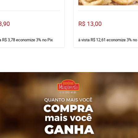
3,90
R$ 13,00
ta
R$ 3,78
economize
3%
no Pix
à vista
R$ 12,61
economize
3%
no 