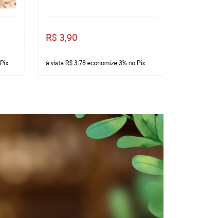
R$ 3,90
R$ 13,6
Pix
à vista
R$ 3,78
economize
3%
no Pix
à vista
R$ 1