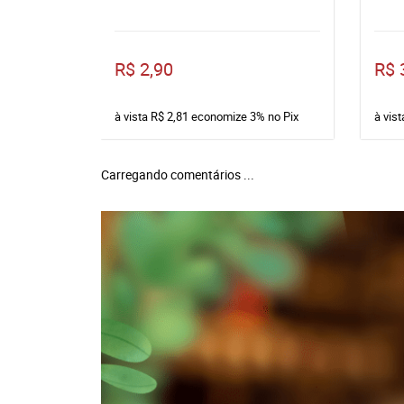
R$ 2,90
R$ 
à vista
R$ 2,81
economize
3%
no Pix
à vis
Carregando comentários ...