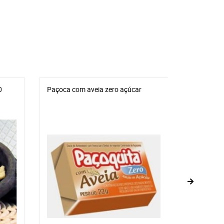
0
Paçoca com aveia zero açúcar
BANANA PA