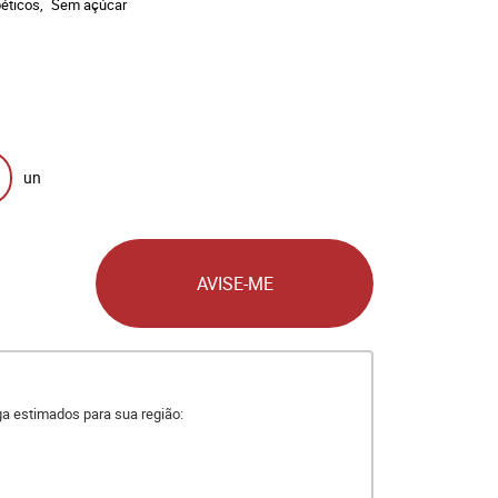
éticos
Sem açúcar
un
AVISE-ME
ega estimados para sua região: