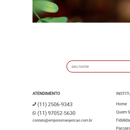
ATENDIMENTO
INSTIT
(11)
2506-9343
Home
Quem 
(11)
97052-5630
Fidelid
contato@emporiomanjericao.com.br
Parceir