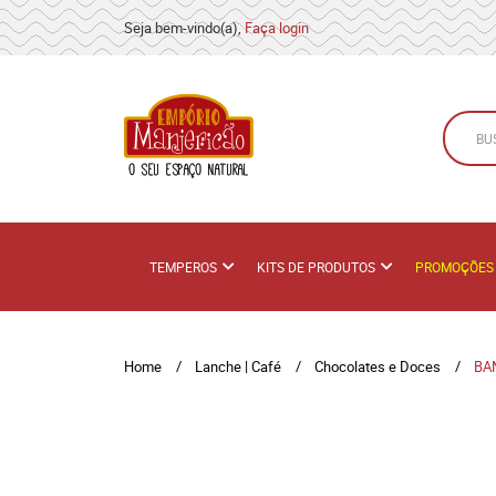
Seja bem-vindo(a),
Faça login
TEMPEROS
KITS DE PRODUTOS
PROMOÇÕES
Home
Lanche | Café
Chocolates e Doces
BA