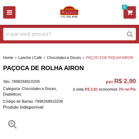
0
Home
Lanche | Café
Chocolates e Doces
PAÇOCA DE ROLHA AIRON
PAÇOCA DE ROLHA AIRON
R$ 2,90
por
Sku:
7898268910208
Categoria:
Chocolates e Doces
,
à vista
R$ 2,81
economize
3%
no Pix
Diabéticos
Código de Barras:
7898268910208
Produto Indisponível