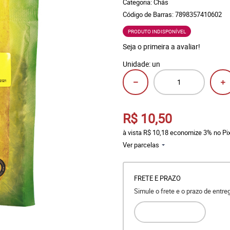
Categoria:
Chás
Código de Barras:
7898357410602
PRODUTO INDISPONÍVEL
Seja o primeira a avaliar!
Unidade: un
R$ 10,50
à vista
R$ 10,18
economize
3%
no Pi
Ver parcelas
FRETE E PRAZO
Simule o frete e o prazo de entr