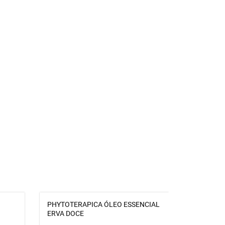
PHYTOTERAPICA ÓLEO ESSENCIAL
CHÁ DE ER
ERVA DOCE
gramas