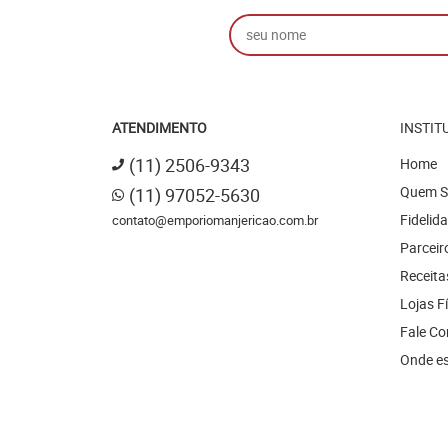
ATENDIMENTO
INSTIT
(11)
2506-9343
Home
Quem 
(11)
97052-5630
Fidelid
contato@emporiomanjericao.com.br
Parceir
Receita
Lojas F
Fale C
Onde e