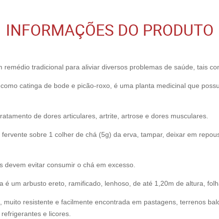
INFORMAÇÕES DO PRODUTO
 remédio tradicional para aliviar diversos problemas de saúde, tais co
omo catinga de bode e picão-roxo, é uma planta medicinal que possui 
atamento de dores articulares, artrite, artrose e dores musculares.
fervente sobre 1 colher de chá (5g) da erva, tampar, deixar em repous
s devem evitar consumir o chá em excesso.
a é um arbusto ereto, ramificado, lenhoso, de até 1,20m de altura, fol
al, muito resistente e facilmente encontrada em pastagens, terrenos bal
refrigerantes e licores.