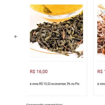
R$ 16,00
R$ 
à vista
R$ 15,52
economize
3%
no Pix
à vis
Carregando comentários ...