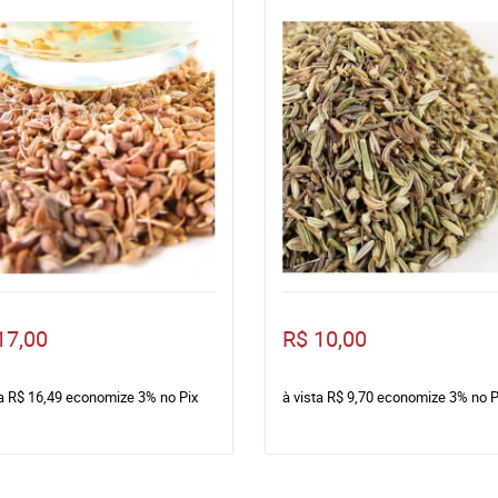
17,00
R$ 10,00
ta
R$ 16,49
economize
3%
no Pix
à vista
R$ 9,70
economize
3%
no P