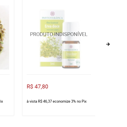
R$ 47,80
R$ 12,0
ix
à vista
R$ 46,37
economize
3%
no Pix
à vista
R$ 1