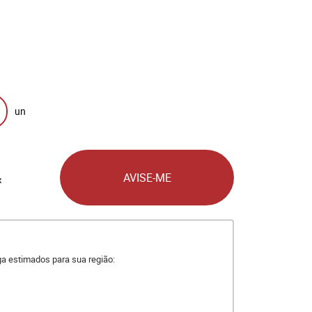
un
AVISE-ME
x
ega estimados para sua região: