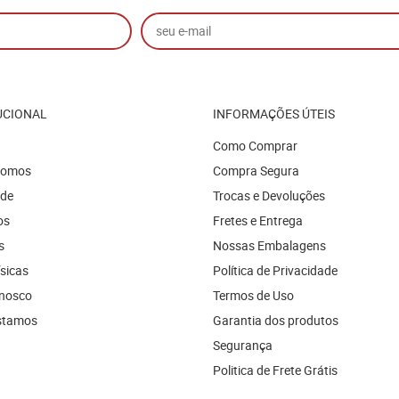
UCIONAL
INFORMAÇÕES ÚTEIS
Como Comprar
Somos
Compra Segura
ade
Trocas e Devoluções
os
Fretes e Entrega
s
Nossas Embalagens
ísicas
Política de Privacidade
onosco
Termos de Uso
stamos
Garantia dos produtos
Segurança
Politica de Frete Grátis