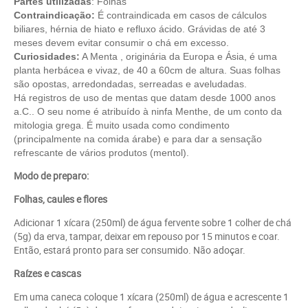
Partes utilizadas
: Folhas
Contraindicação:
É contraindicada em casos de cálculos
biliares, hérnia de hiato e refluxo ácido. Grávidas de até 3
meses devem evitar consumir o chá em excesso.
Curiosidades:
A Menta , originária da Europa e Ásia, é uma
planta herbácea e vivaz, de 40 a 60cm de altura. Suas folhas
são opostas, arredondadas, serreadas e aveludadas.
Há registros de uso de mentas que datam desde 1000 anos
a.C.. O seu nome é atribuído à ninfa Menthe, de um conto da
mitologia grega. É muito usada como condimento
(principalmente na comida árabe) e para dar a sensação
refrescante de vários produtos (mentol).
Modo de preparo:
Folhas, caules e flores
Adicionar 1 xícara (250ml) de água fervente sobre 1 colher de chá
(5g) da erva, tampar, deixar em repouso por 15 minutos e coar.
Então, estará pronto para ser consumido. Não adoçar.
Raízes e cascas
Em uma caneca coloque 1 xícara (250ml) de água e acrescente 1