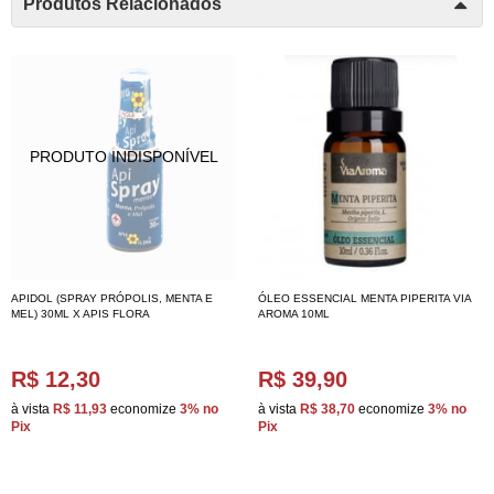
Produtos Relacionados
APIDOL (SPRAY PRÓPOLIS, MENTA E
ÓLEO ESSENCIAL MENTA PIPERITA VIA
MEL) 30ML X APIS FLORA
AROMA 10ML
R$ 12,30
R$ 39,90
à vista
R$ 11,93
economize
3%
no
à vista
R$ 38,70
economize
3%
no
Pix
Pix