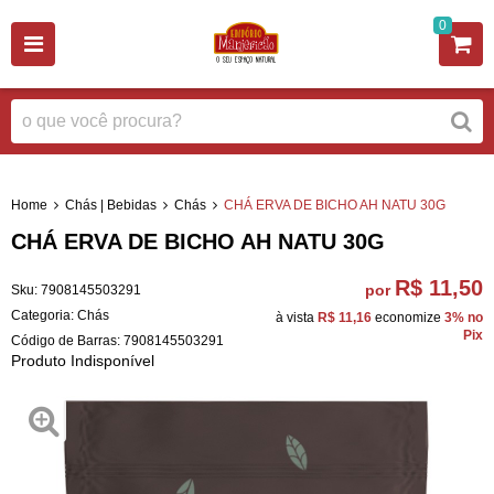
0
Home
Chás | Bebidas
Chás
CHÁ ERVA DE BICHO AH NATU 30G
CHÁ ERVA DE BICHO AH NATU 30G
R$ 11,50
por
Sku:
7908145503291
Categoria:
Chás
à vista
R$ 11,16
economize
3%
no
Pix
Código de Barras:
7908145503291
Produto Indisponível