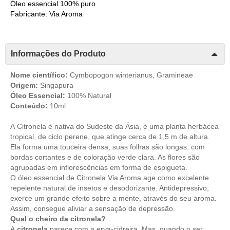
Óleo essencial 100% puro
Fabricante: Via Aroma
Informações do Produto
Nome científico:
Cymbopogon winterianus, Gramineae
Origem:
Singapura
Óleo Essencial:
100% Natural
Conteúdo:
10ml
A
Citronela
é nativa do Sudeste da Ásia, é uma planta herbácea
tropical, de ciclo perene, que atinge cerca de 1,5 m de altura.
Ela forma uma touceira densa, suas folhas são longas, com
bordas cortantes e de coloração verde clara. As flores são
agrupadas em inflorescências em forma de espigueta.
O óleo essencial de Citronela Via Aroma age como excelente
repelente natural de insetos e desodorizante. Antidepressivo,
exerce um grande efeito sobre a mente, através do seu aroma.
Assim, consegue aliviar a sensação de depressão.
Qual o cheiro da citronela?
A
citronela
parece com a erva-cidreira. Mas, quando o ser