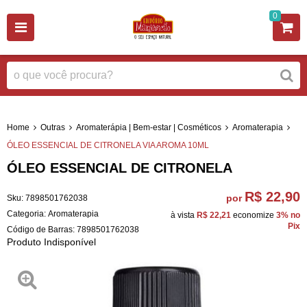
0
Home
Outras
Aromaterápia | Bem-estar | Cosméticos
Aromaterapia
ÓLEO ESSENCIAL DE CITRONELA VIA AROMA 10ML
ÓLEO ESSENCIAL DE CITRONELA
R$ 22,90
por
Sku:
7898501762038
Categoria:
Aromaterapia
à vista
R$ 22,21
economize
3%
no
Pix
Código de Barras:
7898501762038
Produto Indisponível